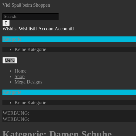
Skip
Viel Spaß beim Shoppen
to
content
Wishlist
Wishlist
Account
Account
Kategorie
Keine Kategorie
Menu
Home
Shop
Mega Designs
Kategorie
Keine Kategorie
WERBUNG:
WERBUNG:
Kategorie:
Damen Schuhe